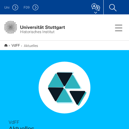
Uni
F
09
Historisches Institut
Aktuelles
VdFF
VdFF
Aktuelles