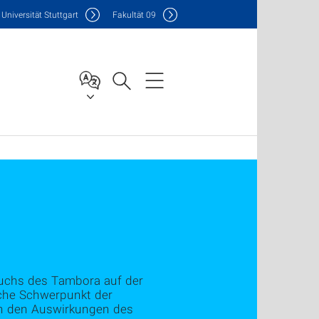
Uni
versität Stuttgart
F
akultät
09
ruchs des Tambora auf der
sche Schwerpunkt der
on den Auswirkungen des