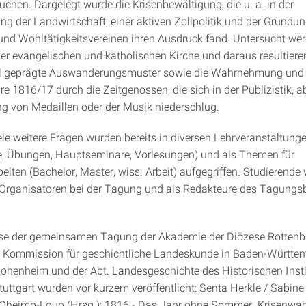
uchen. Dargelegt wurde die Krisenbewältigung, die u. a. in der
ng der Landwirtschaft, einer aktiven Zollpolitik und der Gründu
nd Wohltätigkeitsvereinen ihren Ausdruck fand. Untersucht we
er evangelischen und katholischen Kirche und daraus resultier
ll geprägte Auswanderungsmuster sowie die Wahrnehmung und
re 1816/17 durch die Zeitgenossen, die sich in der Publizistik, a
ng von Medaillen oder der Musik niederschlug.
ele weitere Fragen wurden bereits in diversen Lehrveranstaltung
, Übungen, Hauptseminare, Vorlesungen) und als Themen für
eiten (Bachelor, Master, wiss. Arbeit) aufgegriffen. Studierende
 Organisatoren bei der Tagung und als Redakteure des Tagung
sse der gemeinsamen Tagung der Akademie der Diözese Rottenb
er Kommission für geschichtliche Landeskunde in Baden-Württem
Hohenheim und der Abt. Landesgeschichte des Historischen Insti
tuttgart wurden vor kurzem veröffentlicht: Senta Herkle / Sabine 
 Oheimb-Loup (Hrsg.): 1816 - Das Jahr ohne Sommer. Krisenw