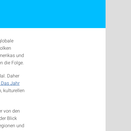
globale
wolken
amerikas und
n die Folge.
al. Daher
 Das Jahr
, kulturellen
r von den
er Blick
Regionen und