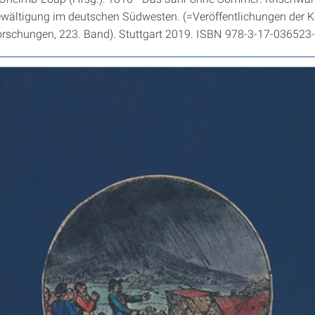
ewältigung im deutschen Südwesten. (=Veröffentlichungen der
 Forschungen, 223. Band). Stuttgart 2019. ISBN 978-3-17-036523-