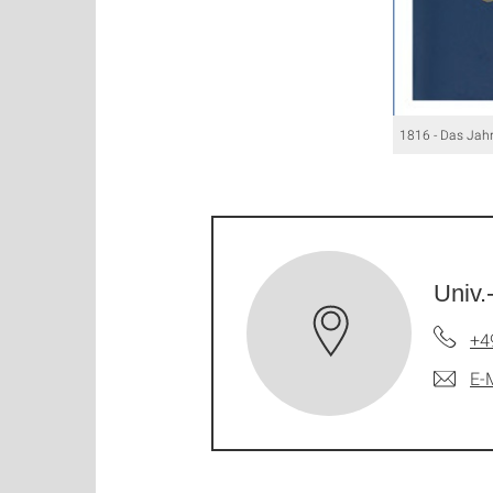
1816 - Das Jah
Univ.
+4
E-