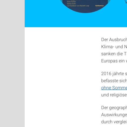
Der Ausbruch
Klima- und N
sanken die T
Europas ein 
2016 jährte
befasste sic
ohne Somme
und religiös
Der geograp
Auswirkungen
durch vergle