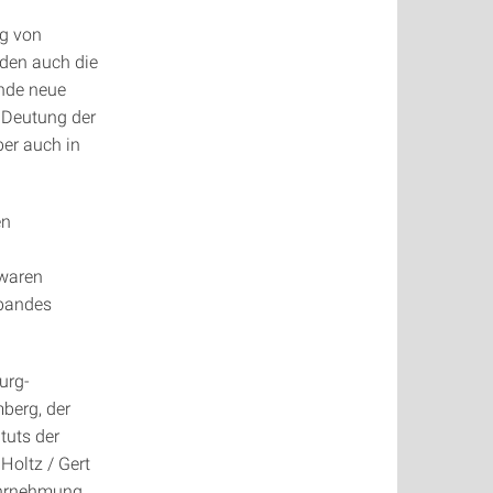
ng von
rden auch die
ende neue
 Deutung der
ber auch in
en
 waren
sbandes
urg-
berg, der
tuts der
Holtz / Gert
ahrnehmung