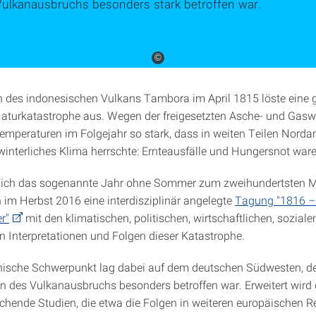
Vulkanausbruchs besonders stark betroffen war.
©
 des indonesischen Vulkans Tambora im April 1815 löste eine 
aturkatastrophe aus. Wegen der freigesetzten Asche- und Gas
emperaturen im Folgejahr so stark, dass in weiten Teilen Nord
winterliches Klima herrschte: Ernteausfälle und Hungersnot ware
 sich das sogenannte Jahr ohne Sommer zum zweihundertsten M
h im Herbst 2016 eine interdisziplinär angelegte
Tagung "1816 –
r"
mit den klimatischen, politischen, wirtschaftlichen, sozialen
en Interpretationen und Folgen dieser Katastrophe.
hische Schwerpunkt lag dabei auf dem deutschen Südwesten, de
 des Vulkanausbruchs besonders betroffen war. Erweitert wird d
ichende Studien, die etwa die Folgen in weiteren europäischen 