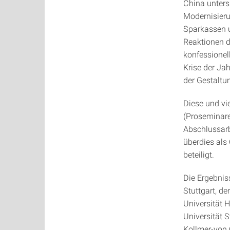
China unters
Modernisieru
Sparkassen u
Reaktionen d
konfessione
Krise der Jah
der Gestaltu
Diese und vi
(Proseminare
Abschlussarb
überdies als
beteiligt.
Die Ergebni
Stuttgart, d
Universität 
Universität S
Kollmer-von