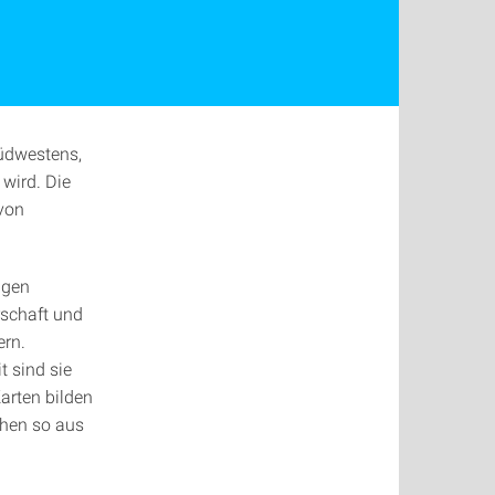
Südwestens,
 wird. Die
 von
ngen
rschaft und
ern.
t sind sie
arten bilden
chen so aus