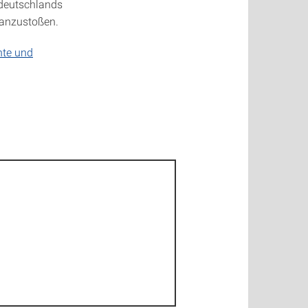
tdeutschlands
 anzustoßen.
hte und