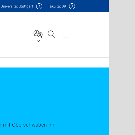
Uni
versität Stuttgart
F
akultät
09
ich mit Oberschwaben im