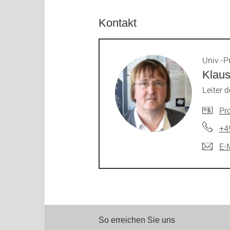
Kontakt
Univ.-Pr
Klaus
Leiter 
Pro
+4
E-
So erreichen Sie uns