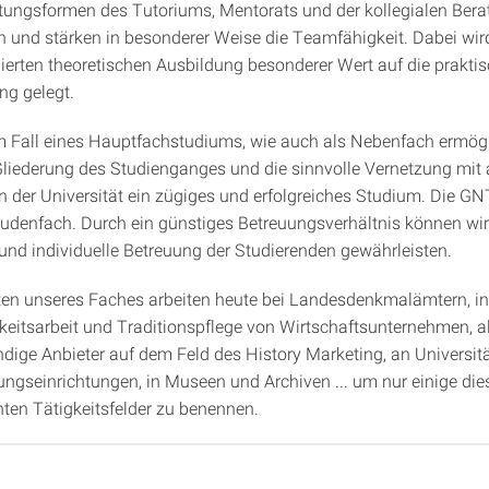
tungsformen des Tutoriums, Mentorats und der kollegialen Ber
n und stärken in besonderer Weise die Teamfähigkeit. Dabei wi
dierten theoretischen Ausbildung besonderer Wert auf die prakti
ng gelegt.
 Fall eines Hauptfachstudiums, wie auch als Nebenfach ermögl
Gliederung des Studienganges und die sinnvolle Vernetzung mit
 der Universität ein zügiges und erfolgreiches Studium. Die GNT
denfach. Durch ein günstiges Betreuungsverhältnis können wir
 und individuelle Betreuung der Studierenden gewährleisten.
en unseres Faches arbeiten heute bei Landesdenkmalämtern, in
hkeitsarbeit und Traditionspflege von Wirtschaftsunternehmen, a
ndige Anbieter auf dem Feld des History Marketing, an Universit
ungseinrichtungen, in Museen und Archiven ... um nur einige die
nten Tätigkeitsfelder zu benennen.