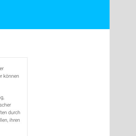
er
er können
g,
scher
ften durch
len, ihren