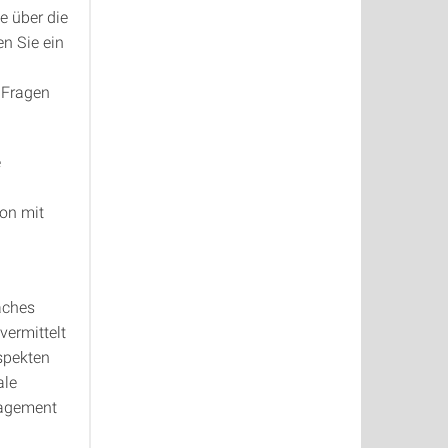
 über die
n Sie ein
n Fragen
e
on mit
aches
vermittelt
spekten
ale
nagement