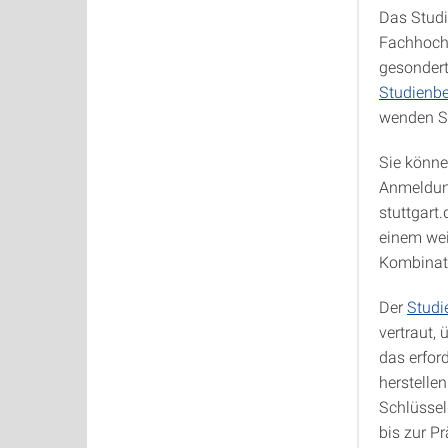
Das Studi
Fachhochs
gesondert
Studienb
wenden Si
Sie könne
Anmeldung
stuttgart
einem wei
Kombinati
Der
Studi
vertraut,
das erfor
herstelle
Schlüssel
bis zur Pr