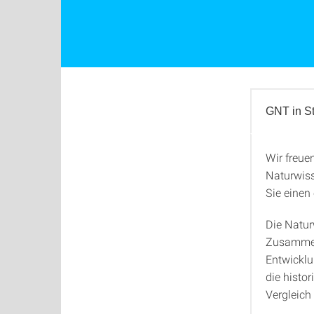
GNT in St
Wir freue
GNT in 
Naturwiss
Sie einen
Die Natur
Zusammen
Entwicklu
die histo
Vergleich