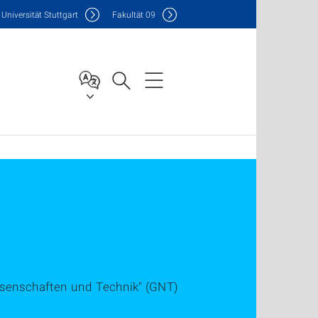
Uni
versität Stuttgart
F
akultät
09
ssenschaften und Technik" (GNT)