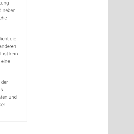
atung
rd neben
sche
icht die
 anderen
 ist kein
 eine
 der
ls
äten und
ser