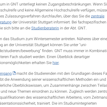
um in GNT unterliegt keinen Zugangsbeschränkungen. Wenn Sie
chulreife und keine Allgemeine Hochschulreife verfügen, müsse
es Zulassungsverfahren durchlaufen, über das Sie die
zentrale
eratung
der Universität Stuttgart informiert. Bei fachspezifische
e sich bitte an die
Studienberaterin
in der Abt. GNT.
n das Studium zum Wintersemester antreten. Näheres über ein
 an der Universität Stuttgart können Sie unter "uni-
.de/studieren/bewerbung" finden. GNT muss immer in Kombinati
teren Fach studiert werden. Einen Überblick derartiger
onsmöglichkeiten erhalten Sie
hier
.
engang
macht die Studierenden mit den Grundlagen dieses F
 übt die Anwendung seiner wissenschaftlichen Methoden ein und 
derliche Überblickswissen, um Zusammenhänge zwischen Teila
n und neue Themen einordnen zu können. Zugleich werden zentr
qualifikationen des wissenschaftlichen Arbeitens, vom Zeitma
äsentationssicherheit, trainiert. Die im Studiumintegrierten