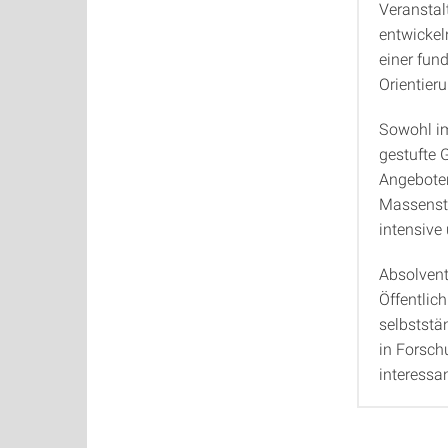
Veranstal
entwickel
einer fun
Orientieru
Sowohl im
gestufte 
Angeboten
Massenstu
intensive
Absolvent
Öffentlic
selbststä
in Forsch
interessa