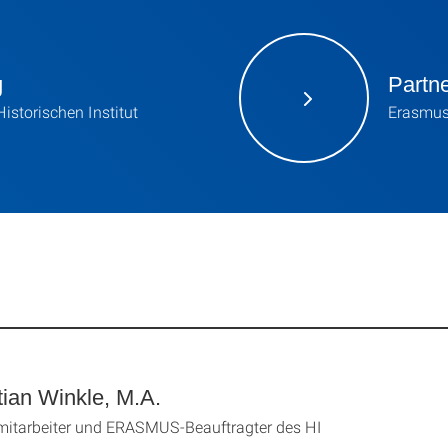
g
Partne
storischen Institut
Erasmus+
tian Winkle, M.A.
mitarbeiter und ERASMUS-Beauftragter des HI