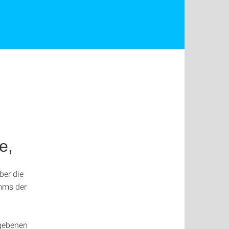
e,
ber die
mms der
egebenen