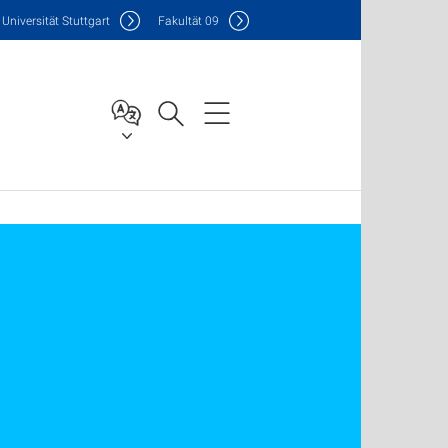
Uni
versität Stuttgart
F
akultät
09