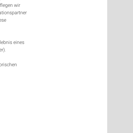
flegen wir
ationspartner
iese
lebnis eines
r).
orischen