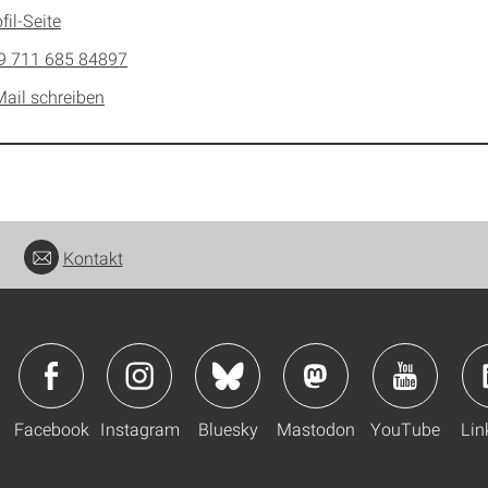
fil-Seite
9 711 685 84897
Mail schreiben
Kontakt
Facebook
Instagram
Bluesky
Mastodon
YouTube
Lin