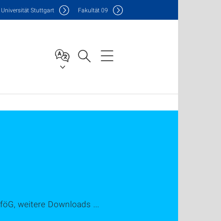
Uni
versität Stuttgart
F
akultät
09
AföG, weitere Downloads ...