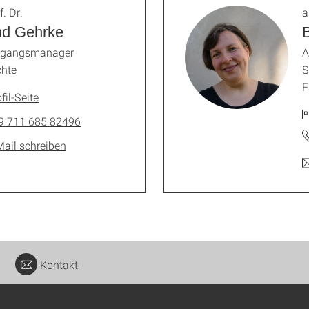
f. Dr.
a
nd Gehrke
ngangsmanager
A
chte
S
F
fil-Seite
9 711 685 82496
Mail schreiben
Kontakt