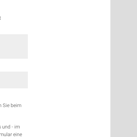
t
n Sie beim
s und - im
rmular eine