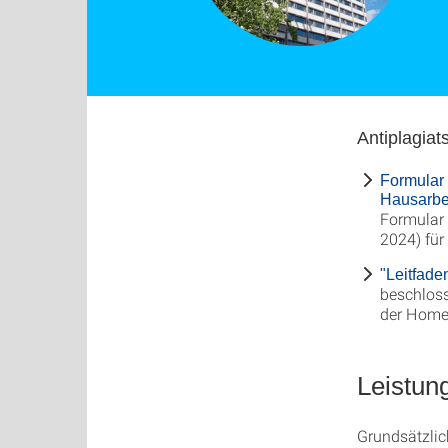
Antiplagiat
Formular 
Hausarbei
Formular 
2024) für
"Leitfade
beschlos
der Homep
Leistun
Grundsätzlic