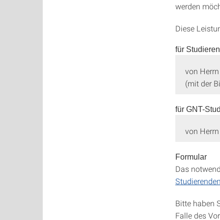
werden möcht
Diese Leistu
für Studiere
von Herr
(mit der 
für GNT-Stu
von Herr
Formular
Das notwend
Studierende
Bitte haben S
Falle des Vo