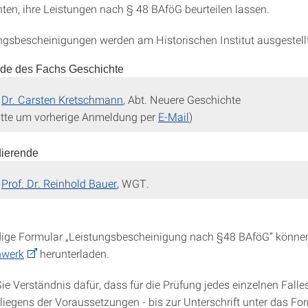
en, ihre Leistungen nach § 48 BAföG beurteilen lassen.
ngsbescheinigungen werden am Historischen Institut ausgestell
nde des Fachs Geschichte
n
Dr. Carsten Kretschmann
, Abt. Neuere Geschichte
Bitte um vorherige Anmeldung per
E-Mail
)
dierende
n
Prof. Dr. Reinhold Bauer
, WGT.
ige Formular „Leistungsbescheinigung nach §48 BAföG“ könne
nwerk
herunterladen.
ie Verständnis dafür, dass für die Prüfung jedes einzelnen Falle
rliegens der Voraussetzungen - bis zur Unterschrift unter das Fo