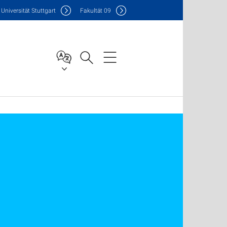
Uni
versität Stuttgart
F
akultät
09