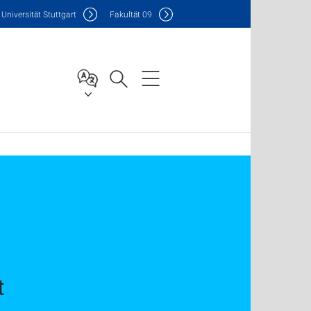
Uni
versität Stuttgart
F
akultät
09
t